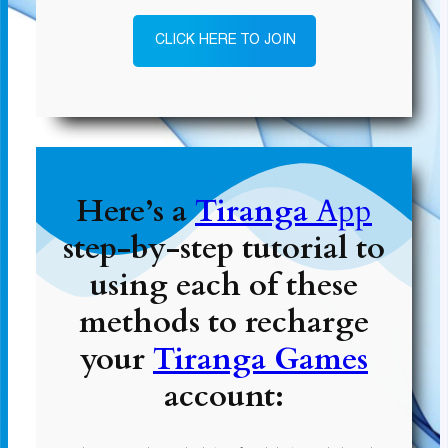
CLICK HERE TO JOIN
Here’s a
Tiranga
App
step-by-step tutorial to
using each of these
methods to recharge
your
Tiranga Games
account: