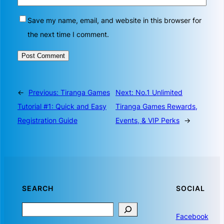
Save my name, email, and website in this browser for
the next time I comment.
←
Previous:
Tiranga Games
Next:
No.1 Unlimited
Tutorial #1: Quick and Easy
Tiranga Games Rewards,
Registration Guide
Events, & VIP Perks
→
SEARCH
SOCIAL
Search
Facebook